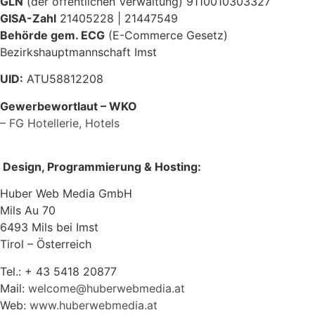
GLN
(der öffentlichen Verwaltung) 9110010303327
GISA-Zahl
21405228 | 21447549
Behörde gem. ECG
(E-Commerce Gesetz)
Bezirkshauptmannschaft Imst
UID:
ATU58812208
Gewerbewortlaut – WKO
– FG Hotellerie, Hotels
D
esign, Programmierung & Hosting:
Huber Web Media GmbH
Mils Au 70
6493 Mils bei Imst
Tirol – Österreich
Tel.: + 43 5418 20877
Mail:
welcome@huberwebmedia.at
Web:
www.huberwebmedia.at