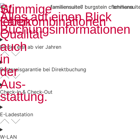
Wir
Stimmige
Alles auf einen Blick
leben
Farbkombinationen
Buchungs­informationen
Qualität
auch
Kinder erst ab vier Jahren
in
der
Bestpreisgarantie bei Direktbuchung
Aus­
Check-In & Check-Out
stattung.
E-Ladestation
W-LAN